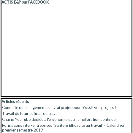
Sauter le bloc ACTIS E&P sur FACEBOOK
ACTIS E&P sur FACEBOOK
Sauter le bloc Articles récents
Articles récents
Conduite du changement : un vrai projet pour réussir vos projets !
Travail du futur et futur du travail
Chaîne YouTube dédiée à l'ergonomie et à l'amélioration continue
Formations inter-entreprises "Santé & Efficacité au travail" - Calendrier
premier semestre 2019