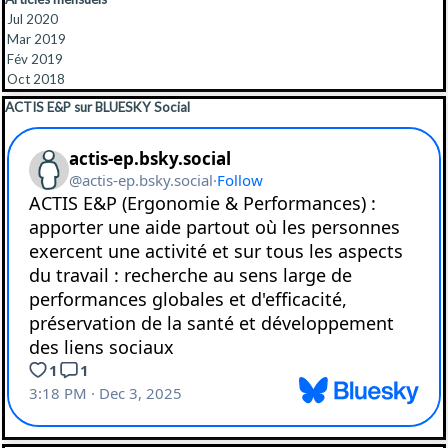
habitudes, les façons de faire, ...
Jul 2020
Est-ce pour autant une situation
Mar 2019
inextricable ? Quelles sont les
Fév 2019
Oct 2018
solutions à mettre en place ?
Sauter le bloc ACTIS E&P sur BLUESKY Social
ACTIS E&P sur BLUESKY Social