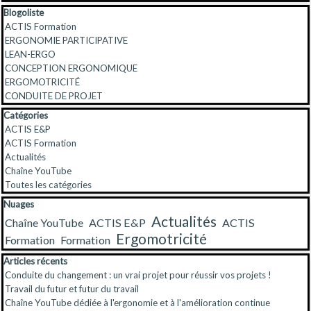
Sauter le bloc Blogoliste
Blogoliste
ACTIS Formation
ERGONOMIE PARTICIPATIVE
LEAN-ERGO
CONCEPTION ERGONOMIQUE
ERGOMOTRICITÉ
CONDUITE DE PROJET
Sauter le bloc Catégories
Catégories
ACTIS E&P
ACTIS Formation
Actualités
Chaîne YouTube
Toutes les catégories
Sauter le bloc Nuages
Nuages
Actualités
Chaîne YouTube
ACTIS E&P
ACTIS
Ergomotricité
Formation
Formation
Sauter le bloc Articles récents
Articles récents
Conduite du changement : un vrai projet pour réussir vos projets !
Travail du futur et futur du travail
Chaîne YouTube dédiée à l'ergonomie et à l'amélioration continue