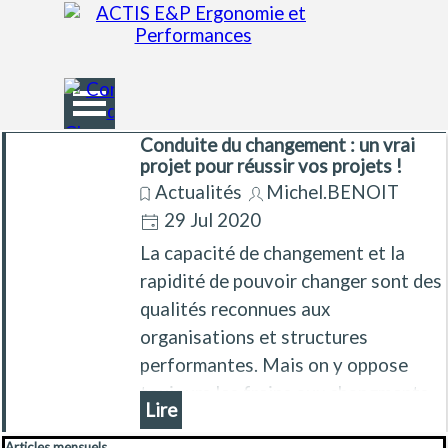
Aller au contenu
Sauter le menu
Conduite du changement : un vrai
projet pour réussir vos projets !
Actualités
Michel.BENOIT
29 Jul 2020
La capacité de changement et la
rapidité de pouvoir changer sont des
qualités reconnues aux
organisations et structures
performantes. Mais on y oppose
toujours les freins aux changments,
Lire
des difficultés à faire évoluer les
Sauter le bloc Articles mensuels
Articles mensuels