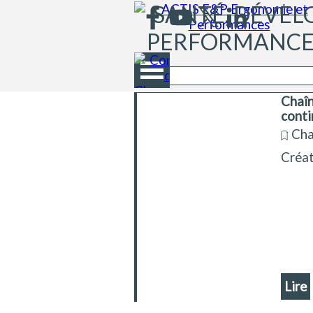
Aller au contenu
SANTÉ, DÉVEL
PERFORMANCES
Sauter le menu
Chaîn
conti
Cha
Créat
Lire