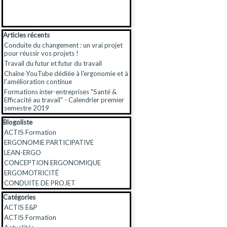
Sauter le bloc Articles récents
Articles récents
Conduite du changement : un vrai projet
pour réussir vos projets !
Travail du futur et futur du travail
Chaîne YouTube dédiée à l'ergonomie et à
l'amélioration continue
Formations inter-entreprises "Santé &
Efficacité au travail" - Calendrier premier
semestre 2019
Sauter le bloc Blogoliste
Blogoliste
ACTIS Formation
ERGONOMIE PARTICIPATIVE
LEAN-ERGO
CONCEPTION ERGONOMIQUE
ERGOMOTRICITÉ
CONDUITE DE PROJET
Sauter le bloc Catégories
Catégories
ACTIS E&P
ACTIS Formation