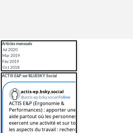
Sauter le bloc Articles mensuels
Articles mensuels
Jul 2020
Mar 2019
Fév 2019
Oct 2018
Sauter le bloc ACTIS E&P sur BLUESKY Social
ACTIS E&P sur BLUESKY Social