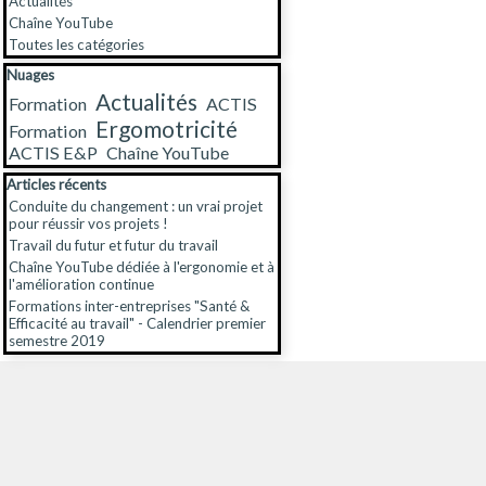
Actualités
Chaîne YouTube
Toutes les catégories
Sauter le bloc Nuages
Nuages
Actualités
Formation
ACTIS
Ergomotricité
Formation
ACTIS E&P
Chaîne YouTube
Sauter le bloc Articles récents
Articles récents
Conduite du changement : un vrai projet
pour réussir vos projets !
Travail du futur et futur du travail
Chaîne YouTube dédiée à l'ergonomie et à
l'amélioration continue
Formations inter-entreprises "Santé &
Efficacité au travail" - Calendrier premier
semestre 2019