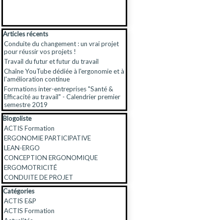
Sauter le bloc Articles récents
Articles récents
Conduite du changement : un vrai projet
pour réussir vos projets !
Travail du futur et futur du travail
Chaîne YouTube dédiée à l'ergonomie et à
l'amélioration continue
Formations inter-entreprises "Santé &
Efficacité au travail" - Calendrier premier
semestre 2019
Sauter le bloc Blogoliste
Blogoliste
ACTIS Formation
ERGONOMIE PARTICIPATIVE
LEAN-ERGO
CONCEPTION ERGONOMIQUE
ERGOMOTRICITÉ
CONDUITE DE PROJET
Sauter le bloc Catégories
Catégories
ACTIS E&P
ACTIS Formation