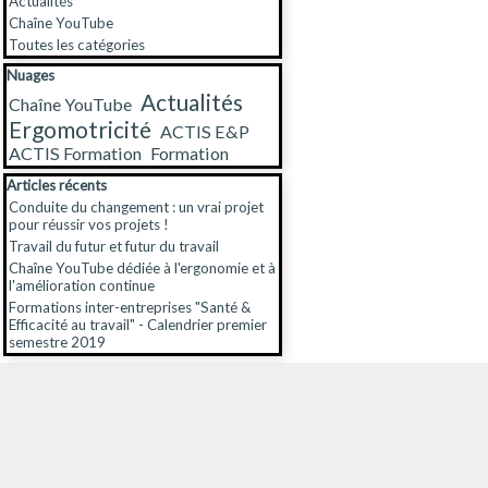
Actualités
Chaîne YouTube
Toutes les catégories
Sauter le bloc Nuages
Nuages
Actualités
Chaîne YouTube
Ergomotricité
ACTIS E&P
ACTIS Formation
Formation
Sauter le bloc Articles récents
Articles récents
Conduite du changement : un vrai projet
pour réussir vos projets !
Travail du futur et futur du travail
Chaîne YouTube dédiée à l'ergonomie et à
l'amélioration continue
Formations inter-entreprises "Santé &
Efficacité au travail" - Calendrier premier
semestre 2019