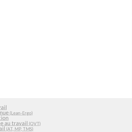
ail
inue
(Lean-Ergo)
tion
ie au travail
(QVT)
ail
(AT, MP, TMS)