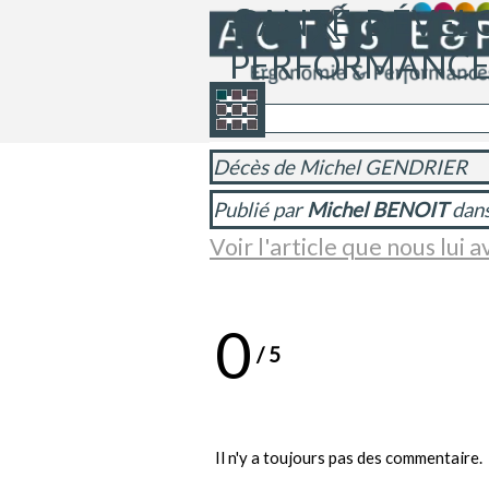
Aller au contenu
SANTÉ, DÉVEL
PERFORMANCES
Sauter le menu
Décès de Michel GENDRIER
Publié par
Michel BENOIT
dan
Voir l'article que nous lui 
0
/
5
Il n'y a toujours pas des commentaire.