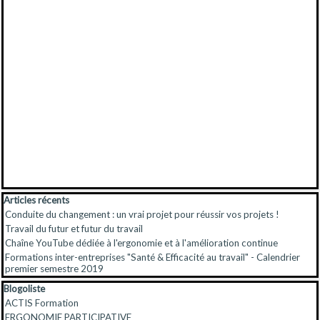
Sauter le bloc Articles récents
Articles récents
Conduite du changement : un vrai projet pour réussir vos projets !
Travail du futur et futur du travail
Chaîne YouTube dédiée à l'ergonomie et à l'amélioration continue
Formations inter-entreprises "Santé & Efficacité au travail" - Calendrier
premier semestre 2019
Sauter le bloc Blogoliste
Blogoliste
ACTIS Formation
ERGONOMIE PARTICIPATIVE