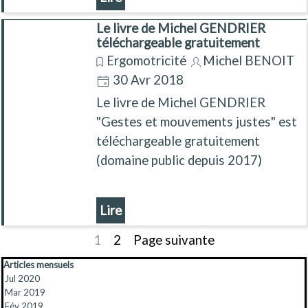
Le livre de Michel GENDRIER
téléchargeable gratuitement
Ergomotricité
Michel BENOIT
30 Avr 2018
Le livre de Michel GENDRIER
"Gestes et mouvements justes" est
téléchargeable gratuitement
(domaine public depuis 2017)
Lire
Page actuelle :
1
Aller à la page :
2
Page suivante
Sauter le bloc Articles mensuels
Articles mensuels
Jul 2020
Mar 2019
Fév 2019