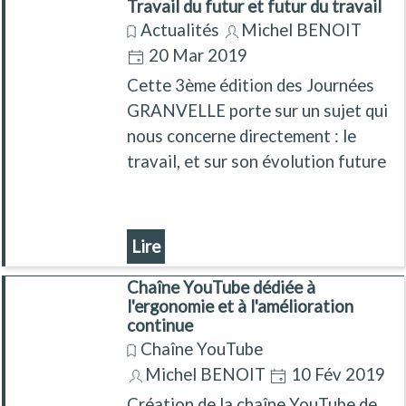
habitudes, les façons de faire, ...
Travail du futur et futur du travail
Est-ce pour autant une situation
Actualités
Michel BENOIT
inextricable ? Quelles sont les
20 Mar 2019
solutions à mettre en place ?
Cette 3ème édition des Journées
GRANVELLE porte sur un sujet qui
nous concerne directement : le
travail, et sur son évolution future
Lire
Chaîne YouTube dédiée à
l'ergonomie et à l'amélioration
continue
Chaîne YouTube
Michel BENOIT
10 Fév 2019
Création de la chaîne YouTube de