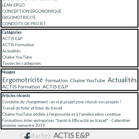
LEAN-ERGO
CONCEPTION ERGONOMIQUE
ERGOMOTRICITÉ
CONDUITE DE PROJET
Sauter le bloc Catégories
Catégories
ACTIS E&P
ACTIS Formation
Actualités
Chaîne YouTube
Toutes les catégories
Sauter le bloc Nuages
Nuages
Ergomotricité
Actualités
Formation
Chaîne YouTube
ACTIS Formation
ACTIS E&P
Sauter le bloc Articles récents
Articles récents
Conduite du changement : un vrai projet pour réussir vos projets !
Travail du futur et futur du travail
Chaîne YouTube dédiée à l'ergonomie et à l'amélioration continue
Formations inter-entreprises "Santé & Efficacité au travail" - Calendrier
premier semestre 2019
ACTIS E&P
Contactez